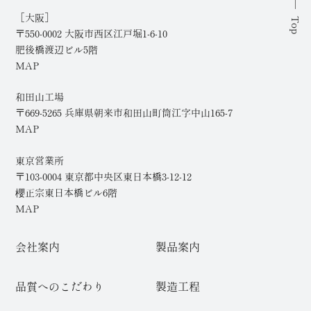
［大阪］
Top
〒550-0002
大阪市西区江戸堀1-6-10
肥後橋渡辺ビル5階
MAP
和田山工場
〒669-5265
兵庫県朝来市和田山町筒江字中山165-7
MAP
東京営業所
〒103-0004
東京都中央区東日本橋3-12-12
櫻正宗東日本橋ビル6階
MAP
会社案内
製品案内
品質へのこだわり
製造工程